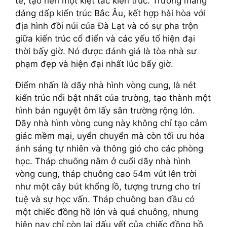
tế, tạo nên một kiệt tác kiến trúc. Trường mang
dáng dấp kiến trúc Bắc Âu, kết hợp hài hòa với
địa hình đồi núi của Đà Lạt và có sự pha trộn
giữa kiến trúc cổ điển và các yếu tố hiện đại
thời bấy giờ. Nó được đánh giá là tòa nhà sư
phạm đẹp và hiện đại nhất lúc bấy giờ.
Điểm nhấn là dãy nhà hình vòng cung, là nét
kiến trúc nổi bật nhất của trường, tạo thành một
hình bán nguyệt ôm lấy sân trường rộng lớn.
Dãy nhà hình vòng cung này không chỉ tạo cảm
giác mềm mại, uyển chuyển mà còn tối ưu hóa
ánh sáng tự nhiên và thông gió cho các phòng
học. Tháp chuông nằm ở cuối dãy nhà hình
vòng cung, tháp chuông cao 54m vút lên trời
như một cây bút khổng lồ, tượng trưng cho trí
tuệ và sự học vấn. Tháp chuông ban đầu có
một chiếc đồng hồ lớn và quả chuông, nhưng
hiện nay chỉ còn lại dấu vết của chiếc đồng hồ