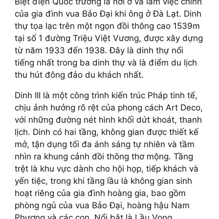
Biệt điện Quốc trưởng là nơi ở và làm việc chính
của gia đình vua Bảo Đại khi ông ở Đà Lạt. Dinh
thự tọa lạc trên một ngọn đồi thông cao 1539m
tại số 1 đường Triệu Việt Vương, được xây dựng
từ năm 1933 đến 1938. Đây là dinh thự nổi
tiếng nhất trong ba dinh thự và là điểm du lịch
thu hút đông đảo du khách nhất.
Dinh III là một công trình kiến trúc Pháp tinh tế,
chịu ảnh hưởng rõ rệt của phong cách Art Deco,
với những đường nét hình khối dứt khoát, thanh
lịch. Dinh có hai tầng, không gian được thiết kế
mở, tận dụng tối đa ánh sáng tự nhiên và tầm
nhìn ra khung cảnh đồi thông thơ mộng. Tầng
trệt là khu vực dành cho hội họp, tiếp khách và
yến tiệc, trong khi tầng lầu là không gian sinh
hoạt riêng của gia đình hoàng gia, bao gồm
phòng ngủ của vua Bảo Đại, hoàng hậu Nam
Phương và các con. Nổi bật là Lầu Vọng