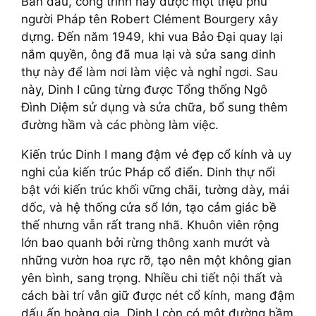
Ban đầu, công trình này được một triệu phú
người Pháp tên Robert Clément Bourgery xây
dựng. Đến năm 1949, khi vua Bảo Đại quay lại
nắm quyền, ông đã mua lại và sửa sang dinh
thự này để làm nơi làm việc và nghỉ ngơi. Sau
này, Dinh I cũng từng được Tổng thống Ngô
Đình Diệm sử dụng và sửa chữa, bổ sung thêm
đường hầm và các phòng làm việc.
Kiến trúc Dinh I mang đậm vẻ đẹp cổ kính và uy
nghi của kiến trúc Pháp cổ điển. Dinh thự nổi
bật với kiến trúc khối vững chãi, tường dày, mái
dốc, và hệ thống cửa sổ lớn, tạo cảm giác bề
thế nhưng vẫn rất trang nhã. Khuôn viên rộng
lớn bao quanh bởi rừng thông xanh mướt và
những vườn hoa rực rỡ, tạo nên một không gian
yên bình, sang trọng. Nhiều chi tiết nội thất và
cách bài trí vẫn giữ được nét cổ kính, mang đậm
dấu ấn hoàng gia. Dinh I còn có một đường hầm