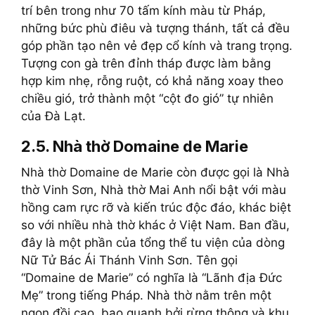
trí bên trong như 70 tấm kính màu từ Pháp,
những bức phù điêu và tượng thánh, tất cả đều
góp phần tạo nên vẻ đẹp cổ kính và trang trọng.
Tượng con gà trên đỉnh tháp được làm bằng
hợp kim nhẹ, rỗng ruột, có khả năng xoay theo
chiều gió, trở thành một “cột đo gió” tự nhiên
của Đà Lạt.
2.5. Nhà thờ Domaine de Marie
Nhà thờ Domaine de Marie còn được gọi là Nhà
thờ Vinh Sơn, Nhà thờ Mai Anh nổi bật với màu
hồng cam rực rỡ và kiến trúc độc đáo, khác biệt
so với nhiều nhà thờ khác ở Việt Nam. Ban đầu,
đây là một phần của tổng thể tu viện của dòng
Nữ Tử Bác Ái Thánh Vinh Sơn. Tên gọi
“Domaine de Marie” có nghĩa là “Lãnh địa Đức
Mẹ” trong tiếng Pháp. Nhà thờ nằm trên một
ngọn đồi cao, bao quanh bởi rừng thông và khu