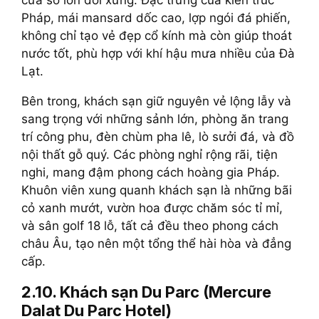
cửa sổ lớn đối xứng. Đặc trưng của kiến trúc
Pháp, mái mansard dốc cao, lợp ngói đá phiến,
không chỉ tạo vẻ đẹp cổ kính mà còn giúp thoát
nước tốt, phù hợp với khí hậu mưa nhiều của Đà
Lạt.
Bên trong, khách sạn giữ nguyên vẻ lộng lẫy và
sang trọng với những sảnh lớn, phòng ăn trang
trí công phu, đèn chùm pha lê, lò sưởi đá, và đồ
nội thất gỗ quý. Các phòng nghỉ rộng rãi, tiện
nghi, mang đậm phong cách hoàng gia Pháp.
Khuôn viên xung quanh khách sạn là những bãi
cỏ xanh mướt, vườn hoa được chăm sóc tỉ mỉ,
và sân golf 18 lỗ, tất cả đều theo phong cách
châu Âu, tạo nên một tổng thể hài hòa và đẳng
cấp.
2.10. Khách sạn Du Parc (Mercure
Dalat Du Parc Hotel)