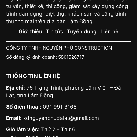
tư vấn, thiết kế, thi công, giám sát xây dựng công
trình dân dụng, biệt thự, khách sạn và công trình
thương mại trên địa bàn Lâm Đồng
Giới thiệu
Tin tức
Tuyển dụng
Liên hệ
CÔNG TY TNHH NGUYÊN PHÚ CONSTRUCTION
Số đăng ký kinh doanh: 5801526717
THÔNG TIN LIÊN HỆ
Địa chỉ:
75 Trạng Trình, phường Lâm Viên – Đà
Lạt, tỉnh Lâm Đồng
Số điện thoại:
091 991 6168
Email:
xdnguyenphudalat@gmail.com
Giờ làm việc:
Thứ 2 - Thứ 6