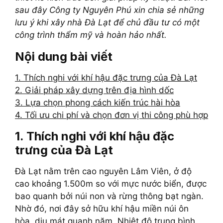
sau đây Công ty Nguyên Phú xin chia sẻ những
lưu ý khi xây nhà Đà Lạt để chủ đầu tư có một
công trình thẩm mỹ và hoàn hảo nhất.
Nội dung bài viết
1. Thích nghi với khí hậu đặc trưng của Đà Lạt
2. Giải pháp xây dựng trên địa hình dốc
3. Lựa chọn phong cách kiến trúc hài hòa
4. Tối ưu chi phí và chọn đơn vị thi công phù hợp
1. Thích nghi với khí hậu đặc
trưng của Đà Lạt
Đà Lạt nằm trên cao nguyên Lâm Viên, ở độ
cao khoảng 1.500m so với mực nước biển, được
bao quanh bởi núi non và rừng thông bạt ngàn.
Nhờ đó, nơi đây sở hữu khí hậu miền núi ôn
hòa, dịu mát quanh năm. Nhiệt độ trung bình