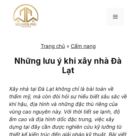
Chuyển
đến
MENU
nội
dung
Trang chủ
»
Cẩm nang
Những lưu ý khi xây nhà Đà
Lạt
Xây nhà tại Đà Lạt không chỉ là bài toán về
thẩm mỹ, mà còn đòi hỏi sự hiểu biết sâu sắc về
khí hậu, địa hình và những đặc thù riêng của
vùng cao nguyên này. Với thời tiết se lạnh, độ
ẩm cao và địa hình dốc đặc trưng, việc xây
dựng tại đây cần được nghiên cứu kỹ lưỡng từ
thiết kế kiến trúc đến giải pháp kỹ thuật. Bài viết