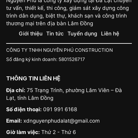
Nguyên Phú là công ty xây dựng tại Đà Lạt chuyên
tư vấn, thiết kế, thi công, giám sát xây dựng công
trình dân dụng, biệt thự, khách sạn và công trình
thương mại trên địa bàn Lâm Đồng
Giới thiệu
Tin tức
Tuyển dụng
Liên hệ
CÔNG TY TNHH NGUYÊN PHÚ CONSTRUCTION
Số đăng ký kinh doanh: 5801526717
THÔNG TIN LIÊN HỆ
Địa chỉ:
75 Trạng Trình, phường Lâm Viên – Đà
Lạt, tỉnh Lâm Đồng
Số điện thoại:
091 991 6168
Email:
xdnguyenphudalat@gmail.com
Giờ làm việc:
Thứ 2 - Thứ 6